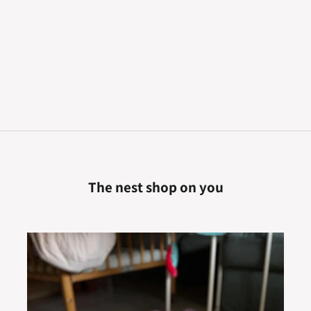
כובע שמנת
מחיר מבצע
89.00 ₪
מחיר רגיל
139.00 ₪
The nest shop on you