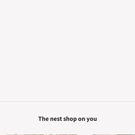
בחרי אפשרויות
אוברול מנטה
מחיר מבצע
מחיר רגיל
239.00 ₪
159.00 ₪
The nest shop on you