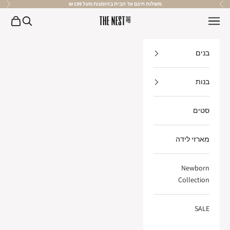
ילוג לתוכן
משלוח חינם עד הבית בהזמנות מעל 199 ₪
הקודם
הבא
The Nest Shop
חיפוש
עגלת קנ
בנים
בנות
סטים
מארזי לידה
Newborn
Collection
SALE