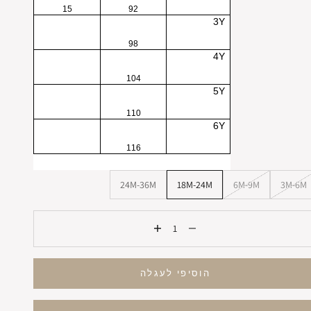
15
92
3Y
98
4Y
104
5Y
110
6Y
116
24M-36M
18M-24M
6M-9M
3M-6M
הקטנת הכמות
הגדלת הכמות
הוסיפי לעגלה