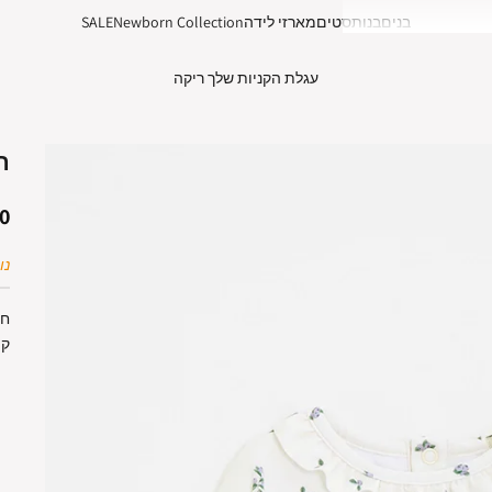
בנים
בנות
סטים
מארזי לידה
Newborn Collection
SALE
עגלת הקניות שלך ריקה
ח
מ
 ₪
נות
קפ