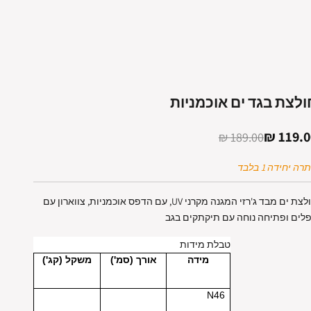
ולצת בגד ים אוכמניות
חיר מבצע
119.00
מחיר רגיל
189.00 ₪
רה יחידה 1 בלבד
חולצת ים מבד ג'רזי המגנה מקרני UV, עם הדפס אוכמניות, צווארון עם
לים ופתיחה נוחה עם תיקתקים בגב
טבלת מידות
מידה
אורך (סמ')
משקל (קג')
N46