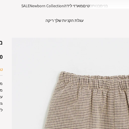
בנים
בנות
סטים
מארזי לידה
Newborn Collection
SALE
עגלת הקניות שלך ריקה
מ
מ
 ₪
נות
מכ
מכ
על
גז
לי