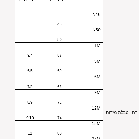
N46
46
N50
50
1M
3/4
53
3M
5/6
59
6M
7/8
68
9M
8/9
71
12M
דה:
טבלת מידות
9/10
74
18M
12
80