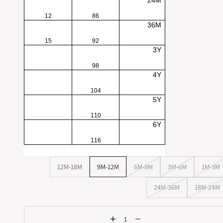
24M
12
86
36M
15
92
3Y
98
4Y
104
5Y
110
6Y
116
12M-18M
9M-12M
6M-9M
3M-6M
1M-3M
24M-36M
18M-24M
הקטנת הכמות
הגדלת הכמות