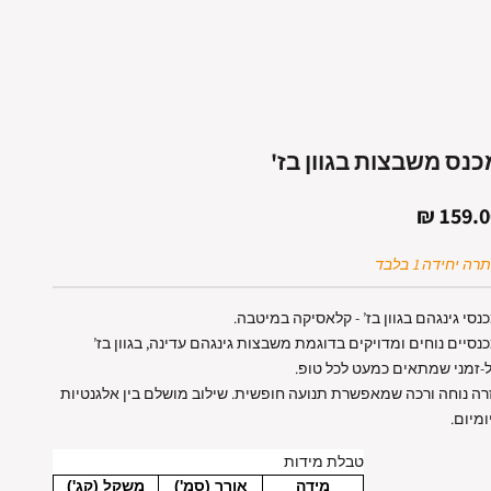
כנס משבצות בגוון בז'
חיר מבצע
159.00
רה יחידה 1 בלבד
נסי גינגהם בגוון בז’ - קלאסיקה במיטבה.
נסיים נוחים ומדויקים בדוגמת משבצות גינגהם עדינה, בגוון בז’
-זמני שמתאים כמעט לכל טופ.
רה נוחה ורכה שמאפשרת תנועה חופשית. שילוב מושלם בין אלגנטיות
ומיום.
טבלת מידות
מידה
אורך (סמ')
משקל (קג')